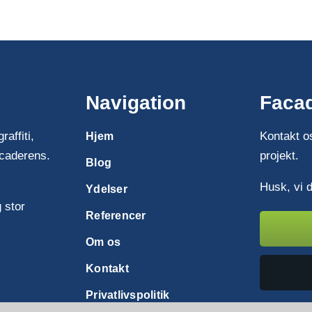
jeg mit
nymalede tag
Navigation
Faca
affiti,
Kontakt os
Hjem
acaderens.
projekt.
Blog
Husk, vi 
Ydelser
 stor
Referencer
Om os
Kontakt
Privatlivspolitik