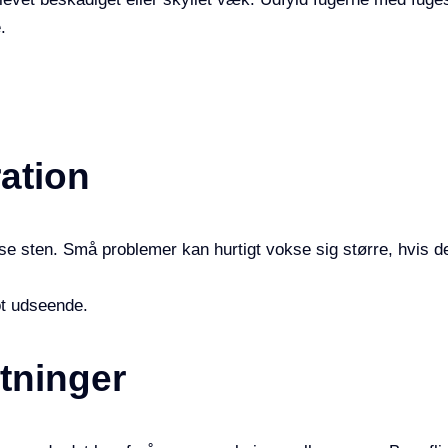
.
ration
øse sten. Små problemer kan hurtigt vokse sig større, hvis d
lot udseende.
tninger