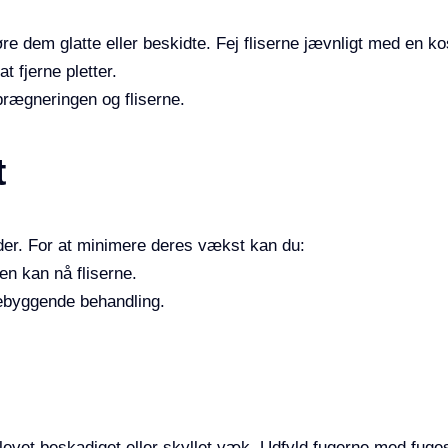
re dem glatte eller beskidte. Fej fliserne jævnligt med en kos
t fjerne pletter.
prægneringen og fliserne.
t
der. For at minimere deres vækst kan du:
en kan nå fliserne.
rebyggende behandling.
levet beskadiget eller skyllet væk. Udfyld fugerne med fuges