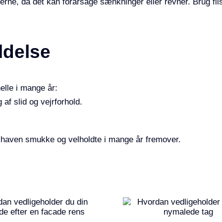
rne, da det kan forårsage sænkninger eller revner. Brug fli
ldelse
nelle i mange år:
af slid og vejrforhold.
 i haven smukke og velholdte i mange år fremover.
Hvordan
vedligeholder