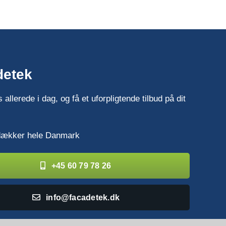
detek
 allerede i dag, og få et uforpligtende tilbud på dit
dækker hele Danmark
+45 60 79 78 26
info@facadetek.dk