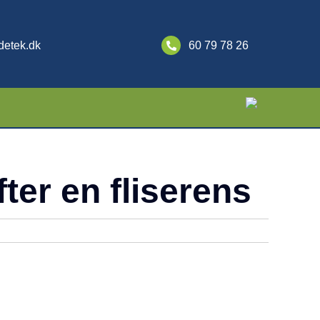
detek.dk
60 79 78 26
ter en fliserens