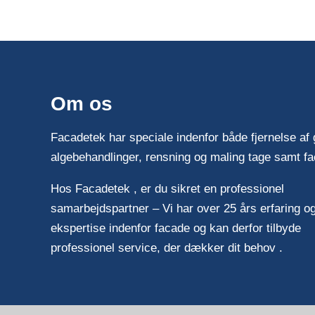
ng
efter en facade
rens
Om os
Facadetek har speciale indenfor både fjernelse af gr
algebehandlinger, rensning og maling tage samt f
Hos Facadetek , er du sikret en professionel
samarbejdspartner – Vi har over 25 års erfaring og
ekspertise indenfor facade og kan derfor tilbyde
professionel service, der dækker dit behov .