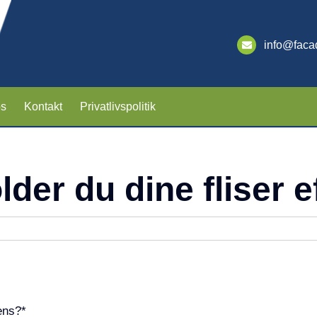
info@faca
s
Kontakt
Privatlivspolitik
der du dine fliser ef
rens?*