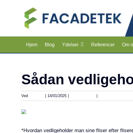
Skip
to
content
Hjem
Blog
Ydelser
Referencer
Om o
Sådan vedligehol
Ved
Kim Bali
|
14/01/2025
|
Uncategorized
|
0 Comments
View
Larger
Image
*Hvordan vedligeholder man sine fliser efter flise