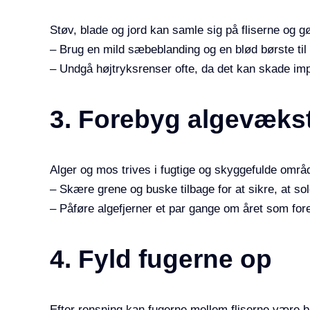
Støv, blade og jord kan samle sig på fliserne og gø
– Brug en mild sæbeblanding og en blød børste til a
– Undgå højtryksrenser ofte, da det kan skade im
3. Forebyg algevæks
Alger og mos trives i fugtige og skyggefulde områ
– Skære grene og buske tilbage for at sikre, at sol
– Påføre algefjerner et par gange om året som fo
4. Fyld fugerne op
Efter rensning kan fugerne mellem fliserne være b