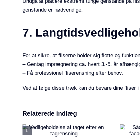
Undgå at placere ekstremt tunge genstande på flise
genstande er nødvendige.
7. Langtidsvedligeho
For at sikre, at fliserne holder sig flotte og funktio
– Gentag imprægnering ca. hvert 3.-5. år afhængig 
– Få professionel fliserensning efter behov.
Ved at følge disse træk kan du bevare dine fliser
Sådan
Relaterede indlæg
else
vedligeholder
r en
du din facade